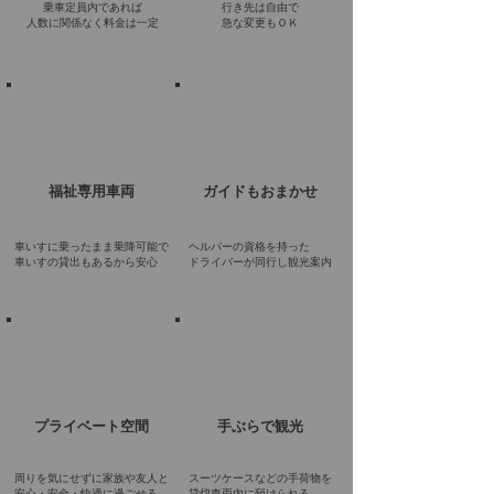
乗車定員内であれば
行き先は自由で
人数に関係なく
料金は一定
急な変更もＯＫ
福祉専用車両
ガイドもおまかせ
車いすに乗ったまま乗降可能で
ヘルパーの資格を持った
​車いすの貸出もあるから安心
​ドライバーが同行し観光案内
プライベート空間
手ぶらで観光
周りを気にせずに家族や友人と
スーツケースなどの手荷物を
安心・安全・快適に
過ごせる
​貸切車両内に預けられる