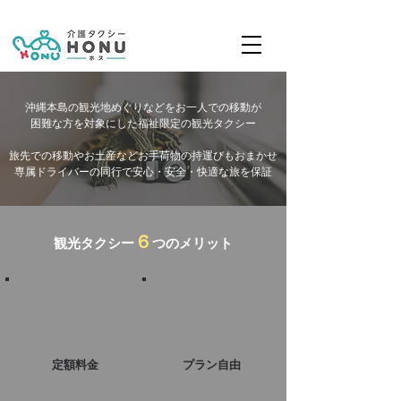
お出掛けのお手伝いをする沖縄県の介護タクシーＨＯＮＵ（ホヌ）
沖縄本島の観光地めぐりなどをお一人での移動が
困難な方を対象にした福祉限定の観光タクシー
​旅先での移動やお土産などお手荷物の持運びもおまかせ
専属ドライバーの同行で安心・安全・快適な旅を保証
６
観光タクシー
つのメリット
定額料金
プラ
ン自由