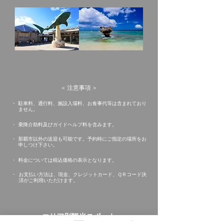
＜ 注意事項 ＞
​・
駐車料、​通行料、施設入場料、お食事代等は含まれており
ません。
​・
乗降介助料及びガイドヘルプ料を含みます。
​・
那覇市以外の送迎も可能です。予約時にご指定の場所をお
申しつけ下さい。
​・
料金については税込価格の表示となります。
​・
お支払い方法は、現金、クレジットカード、ＱＲコード決
済がご利用いただけます。
エリア別観光スポット