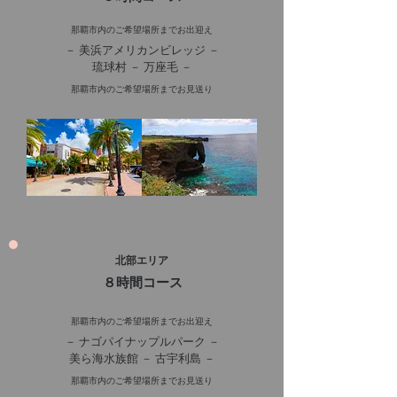
那覇市内のご希望場所までお出迎え
－ 美浜アメリカンビレッジ －
琉球村 － 万座毛 －
那覇市内のご希望場所までお見送り
北部エリア
８時間コース
那覇市内のご希望場所までお出迎え
－ ナゴパイナップルパーク －
美ら海水族館 － 古宇利島 －
那覇市内のご希望場所までお見送り