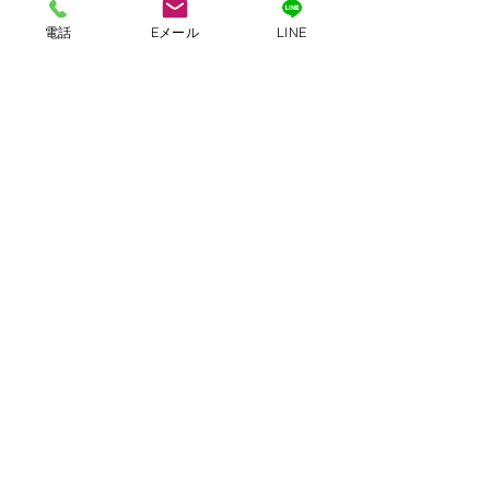
電話
Eメール
LINE
​南部
エリア
西海岸エ
リア
那覇市
浦添市
豊見城市
宜野湾市
与那原町
北谷町
南風原町
嘉手納町
南城市
読谷村
八重瀬町
恩納村
糸満市
​北部エリア
東海岸エリア
名護市
本部町
沖縄市
今帰仁村
北中城村