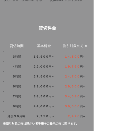
貸切料金
貸切時間
基本料金
割引対象の方
※
３
時間
１６,５００
円～
１４,８００
円～
４
時間
２２,０００
円～
１９,７６０
円～
５
時間
２７,５００
円～
２４,７００
円～
６
時間
３３,０００
円～
２９,６００
円～
７
時間
３８,５００
円～
３４,５８０
円～
８
時間
４４,０００
円～
３９,５００
円～
延長
３０
分毎
２,７５０
円～
２,４７０
円～
※割引対象の方は障がい者手帳をご提示の方に限ります。