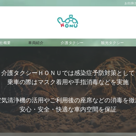
お出掛
社概要
車両紹介
介護タクシー
観光タクシー
介護タクシーＨＯＮＵでは感染症予防対策として
​乗車の際はマスク着用や手指消毒などを実施
​空気清浄機の活用やご利用後の座席などの消毒を徹
​安心・安全・快適な車内空間を保証