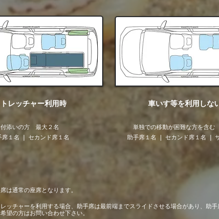
ストレッチャー利用時
​ 車いす等を利用しな
​付添いの方 最大２名
​単独での移動が困難な方を含む
手席１名 ❘ セカンド席１名
助手席１名 ❘ セカンド席１名 ❘
手席は通常の座席となります
。
トレッチャーを利用する場合、助手席は最前端までスライドさせる場合があり、
助手
車希望の方はお問い合わせ下さい。