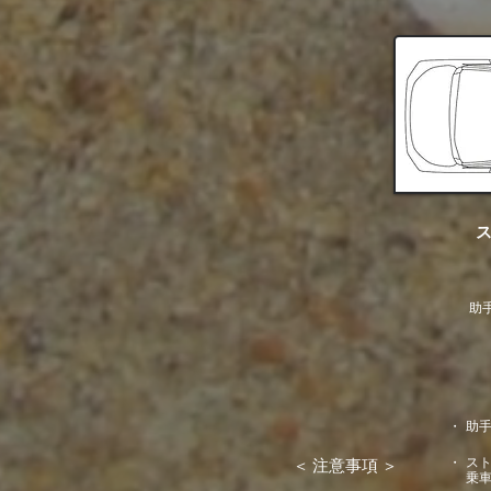
助
​・
助
​・
ス
＜ 注意事項 ＞
乗