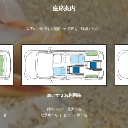
座席案内
以下のご利用する場面での座席をご確認ください
​車いす２名利用時
​付添いの方 最大２名
席３名
助手席１名 ❘ セカンド席１名