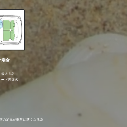
い場合
 最大５名
 サード席３名
席の足元が非常に狭くなる為、