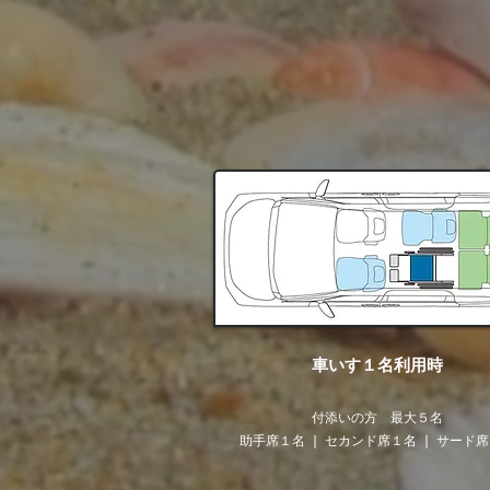
​車いす１名利用時
​付添いの方 最大５名
助手席１名 ❘ セカンド席１名 ❘ サード